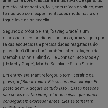
americana
Low
. A escolha é indicativa do espírito do
projeto: introspectivo, folk, com raízes no blues, mas
temperado com experimentações modernas e um
toque leve de psicodelia.
Segundo o próprio Plant, “Saving Grace” é um
cancioneiro dos perdidos e achados, uma viagem por
faixas esquecidas e preciosidades resgatadas do
passado. O álbum trará também interpretações de
Memphis Minnie, Blind Willie Johnson, Bob Mosley
(do Moby Grape), Martha Scanlan e Sarah Siskind.
Em entrevista, Plant reforçou o tom libertário da
gravação,
“Rimos muito. E isso combina comigo. Eu
gosto de rir. A doçura de tudo isso… Essas pessoas
são doces e estão interpretando coisas que nunca
conseguiriam expressar antes. Eles se tornaram
estilistas únicos.”