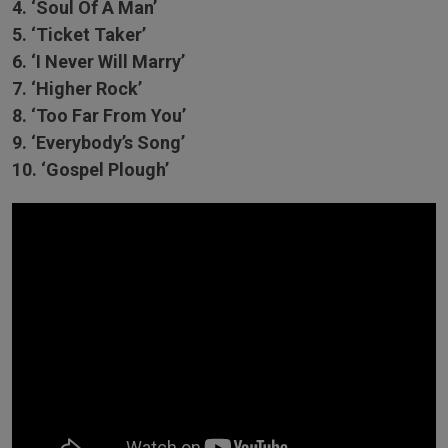
4. ‘Soul Of A Man’
5. ‘Ticket Taker’
6. ‘I Never Will Marry’
7. ‘Higher Rock’
8. ‘Too Far From You’
9. ‘Everybody’s Song’
10. ‘Gospel Plough’