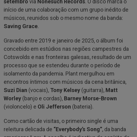
setembro
via
Nonesuch Records
. O disco marca o
início de uma colaboração com um grupo inédito de
músicos, reunidos sob o mesmo nome da banda:
Saving Grace
.
Gravado entre 2019 e janeiro de 2025, o álbum foi
concebido em estúdios nas regiões campestres da
Cotswolds e nas fronteiras galesas, resultado de um
processo que se estendeu durante o período de
isolamento da pandemia. Plant mergulhou em
encontros íntimos com músicos da cena britânica,
Suzi Dian
(vocais),
Tony Kelsey
(guitarra),
Matt
Worley
(banjo e cordas),
Barney Morse-Brown
(violoncelo) e
Oli Jefferson
(bateria).
Como cartão de visitas, o primeiro single é uma
releitura delicada de
“Everybody’s Song”
, da banda