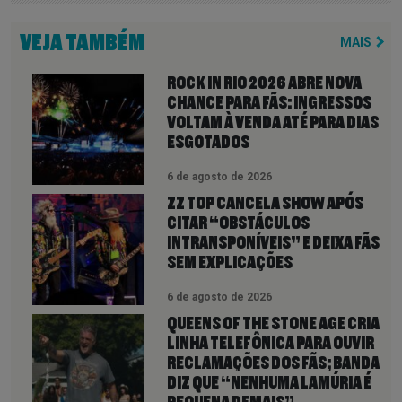
VEJA TAMBÉM
MAIS
ROCK IN RIO 2026 ABRE NOVA
CHANCE PARA FÃS: INGRESSOS
VOLTAM À VENDA ATÉ PARA DIAS
ESGOTADOS
6 de agosto de 2026
ZZ TOP CANCELA SHOW APÓS
CITAR “OBSTÁCULOS
INTRANSPONÍVEIS” E DEIXA FÃS
SEM EXPLICAÇÕES
6 de agosto de 2026
QUEENS OF THE STONE AGE CRIA
LINHA TELEFÔNICA PARA OUVIR
RECLAMAÇÕES DOS FÃS; BANDA
DIZ QUE “NENHUMA LAMÚRIA É