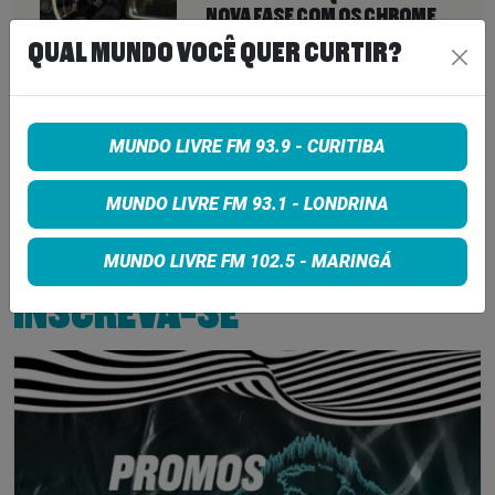
NOVA FASE COM OS CHROME
HEARTS
QUAL MUNDO VOCÊ QUER CURTIR?
7 de agosto de 2026
PETER KATSIS, EMPRESÁRIO DO
KORN, LIMP BIZKIT E SMASHING
PUMPKINS, MORRE AOS 69 ANOS
MUNDO LIVRE FM 93.9 - CURITIBA
MUNDO LIVRE FM 93.1 - LONDRINA
7 de agosto de 2026
MUNDO LIVRE FM 102.5 - MARINGÁ
INSCREVA-SE