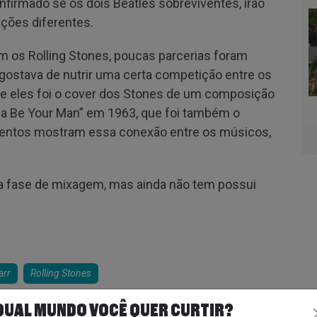
nfirmado se os dois Beatles sobreviventes, irão
ções diferentes.
 os Rolling Stones, poucas parcerias foram
e gostava de nutrir uma certa competição entre os
tre eles foi o cover dos Stones de um composição
a Be Your Man” em 1963, que foi também o
mentos mostram essa conexão entre os músicos,
.
a fase de mixagem, mas ainda não tem possui
arr
Rolling Stones
QUAL MUNDO VOCÊ QUER CURTIR?