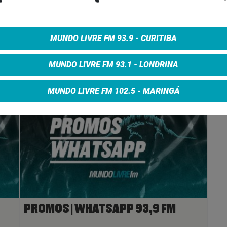
e on Facebook
Share on Twitter
Share on Google+
MUNDO LIVRE FM 93.9 - CURITIBA
MUNDO LIVRE FM 93.1 - LONDRINA
MUNDO LIVRE FM 102.5 - MARINGÁ
PROMOS | WHATSAPP 93,9 FM