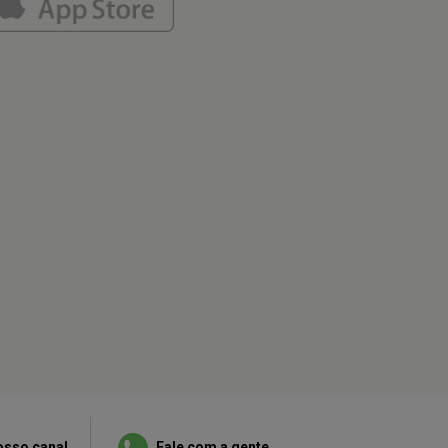
osso canal
Fale com a gente