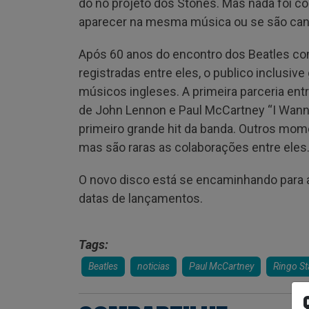
do no projeto dos Stones. Mas nada foi co
aparecer na mesma música ou se são can
Após 60 anos do encontro dos Beatles com
registradas entre eles, o publico inclusiv
músicos ingleses. A primeira parceria en
de John Lennon e Paul McCartney “I Wann
primeiro grande hit da banda. Outros mo
mas são raras as colaborações entre eles
O novo disco está se encaminhando para 
datas de lançamentos.
Tags:
Beatles
noticias
Paul McCartney
Ringo St