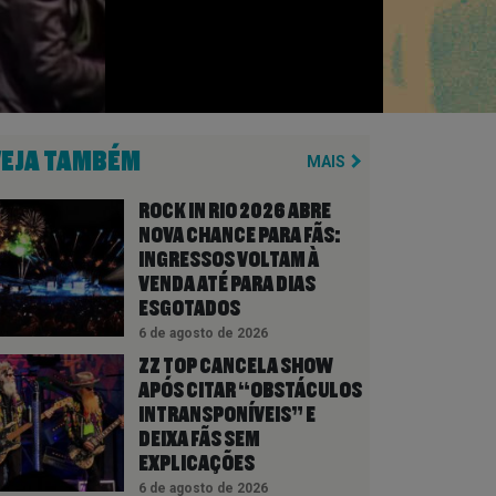
VEJA TAMBÉM
MAIS
ROCK IN RIO 2026 ABRE
NOVA CHANCE PARA FÃS:
INGRESSOS VOLTAM À
VENDA ATÉ PARA DIAS
ESGOTADOS
6 de agosto de 2026
ZZ TOP CANCELA SHOW
APÓS CITAR “OBSTÁCULOS
INTRANSPONÍVEIS” E
DEIXA FÃS SEM
EXPLICAÇÕES
6 de agosto de 2026