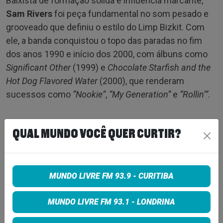
Baixista de formação sólida e influência marcante,
Sam Rivers
foi peça fundamental no som pesado e
grooveado que definiu o estilo do Limp Bizkit. Com
ele, a banda conquistou o topo das paradas no fim
dos anos 1990 e início dos 2000, com álbuns como
Significant Other
(1999) e
Chocolate Starfish and the
Hot Dog Flavored Water
(2000), que renderam
sucessos como
“Nookie”
,
“My Generation”
e
“Rollin’”
.
Tags:
QUAL MUNDO VOCÊ QUER CURTIR?
NOTICIA
MUNDO LIVRE FM 93.9 - CURITIBA
COMPARTILHE
MUNDO LIVRE FM 93.1 - LONDRINA
Share on Facebook