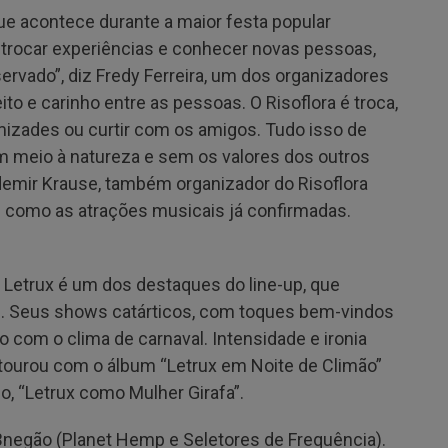
que acontece durante a maior festa popular
r, trocar experiências e conhecer novas pessoas,
rvado”, diz Fredy Ferreira, um dos organizadores
to e carinho entre as pessoas. O Risoflora é troca,
amizades ou curtir com os amigos. Tudo isso de
m meio à natureza e sem os valores dos outros
ldemir Krause, também organizador do Risoflora
em como as atrações musicais já confirmadas.
a Letrux é um dos destaques do line-up, que
s. Seus shows catárticos, com toques bem-vindos
 com o clima de carnaval. Intensidade e ironia
tourou com o álbum “Letrux em Noite de Climão”
ho, “Letrux como Mulher Girafa”.
 Bnegão (Planet Hemp e Seletores de Frequência).