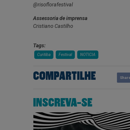
@risoflorafestival
Assessoria de imprensa
Cristiano Castilho
Tags:
Curitiba
Festival
NOTICIA
COMPARTILHE
Shar
INSCREVA-SE