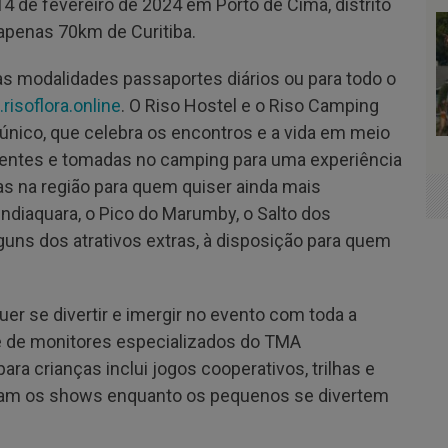
14 de fevereiro de 2024 em Porto de Cima, distrito
a apenas 70km de Curitiba.
as modalidades passaportes diários ou para todo o
risoflora.online
. O Riso Hostel e o Riso Camping
nico, que celebra os encontros e a vida em meio
quentes e tomadas no camping para uma experiência
as na região para quem quiser ainda mais
undiaquara, o Pico do Marumby, o Salto dos
uns dos atrativos extras, à disposição para quem
er se divertir e imergir no evento com toda a
ipe de monitores especializados do TMA
a crianças inclui jogos cooperativos, trilhas e
itam os shows enquanto os pequenos se divertem