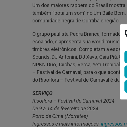
Um dos maiores rappers do Brasil mostra
também “bota um som” no Um Baile Bom, 
comunidade negra de Curitiba e região.
O grupo paulista Pedra Branca, formado po
escalado, e apresenta sua world music ge
timbres eletrônicos. Completam a escala
Sounds, DJ Antonini, DJ Xavs, Gaia Piá, G
NPKN Duo, Taiobas, Versa, Yeti Tropical e 
– Festival de Carnaval, para o que acontec
do Risoflora – Festival de Carnaval é da Cu
SERVIÇO
Risoflora – Festival de Carnaval 2024
De 9 a 14 de fevereiro de 2024
Porto de Cima (Morretes)
Ingressos e mais informações:
ingressos.ri