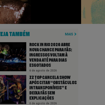
VEJA TAMBÉM
MAIS
ROCK IN RIO 2026 ABRE
NOVA CHANCE PARA FÃS:
INGRESSOS VOLTAM À
VENDA ATÉ PARA DIAS
ESGOTADOS
6 de agosto de 2026
ZZ TOP CANCELA SHOW
APÓS CITAR “OBSTÁCULOS
INTRANSPONÍVEIS” E
DEIXA FÃS SEM
EXPLICAÇÕES
6 de agosto de 2026