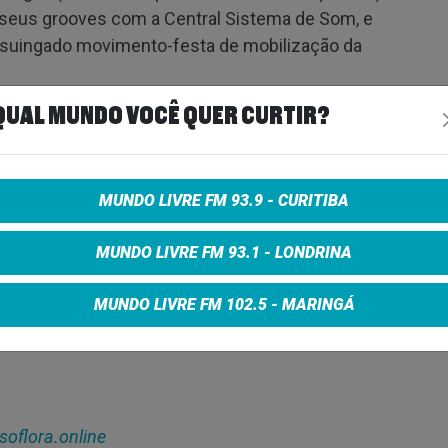
 seus grooves com a Central Sistema de Som, e
suingado movimento-festa de mobilização da
QUAL MUNDO VOCÊ QUER CURTIR?
r Luciano Sallun e Aquiles Ghirelli, também está
nuína, com toques de instrumentos étnicos e
ção Banzzai, Chama Crescente, Cidade Verde
rupo Baquetá, Hoovaranas, Isabela Huk, Mambaia,
MUNDO LIVRE FM 93.9 - CURITIBA
DJ Mitay, comprovando o olhar atento do Risoflora
MUNDO LIVRE FM 93.1 - LONDRINA
e de melhor na música brasileira atual. A produção
ritiba Jazz Festival Produções Artísticas Ltda.
MUNDO LIVRE FM 102.5 - MARINGÁ
soflora.online