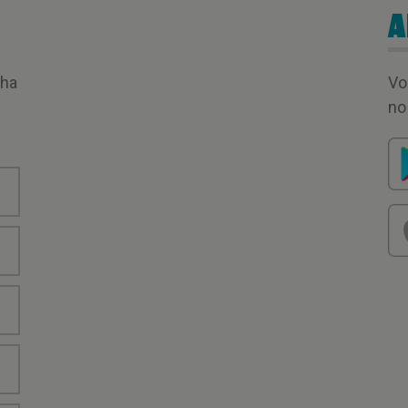
A
nha
Vo
no