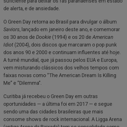
suficiente para deixar os fãs paranaenses em estado
de alerta, e de ansiedade.
O Green Day retorna ao Brasil para divulgar o álbum
Saviors
, lançado em janeiro deste ano, e comemorar
os 30 anos de
Dookie
(1994) e os 20 de
American
Idiot
(2004), dois discos que marcaram o pop punk
dos anos 90 e 2000 e continuam influentes até hoje.
A turnê mundial, que já passou pelos EUA e Europa,
vem misturando clássicos dos velhos tempos com
faixas novas como “The American Dream Is Killing
Me” e “Dilemma”.
Curitiba já recebeu o Green Day em outras
oportunidades — a última foi em 2017 — e segue
sendo uma das cidades brasileiras que mais
consome shows de rock internacional. A Ligga Arena
(antiga Arena da Baixada) tem se consolidado como