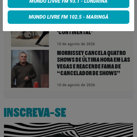
MUNDO LIVRE FM 93.1 - LONDRINA
10 de agosto de 2026
BLACK PANTERA REÚNE
MUNDO LIVRE FM 102.5 - MARINGÁ
DUQUESA, SANDRA SÁ E DERRICK
GREEN EM SEU NOVO ÁLBUM
‘CONTINENTAL’
10 de agosto de 2026
MORRISSEY CANCELA QUATRO
SHOWS DE ÚLTIMA HORA EM LAS
VEGAS E REACENDE FAMA DE
“CANCELADOR DE SHOWS”
10 de agosto de 2026
INSCREVA-SE