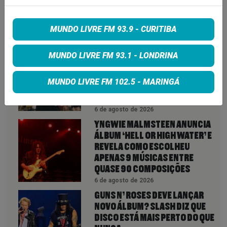
MUNDO LIVRE FM 93.9 - CURITIBA
VEJA TAMBÉM
MAIS
QUEENS OF THE STONE AGE CRIA
MUNDO LIVRE FM 93.1 - LONDRINA
LINHA TELEFÔNICA PARA OUVIR
RECLAMAÇÕES DOS FÃS; BANDA
MUNDO LIVRE FM 102.5 - MARINGÁ
DIZ QUE “NENHUMA LAMÚRIA É
PEQUENA DEMAIS”
6 de agosto de 2026
YNGWIE MALMSTEEN ANUNCIA
ÁLBUM ‘HELL OR HIGH WATER’ E
REVELA COMO ESCOLHEU
APENAS 9 MÚSICAS ENTRE
QUASE 90 COMPOSIÇÕES
6 de agosto de 2026
GUNS N’ ROSES DEVE LANÇAR
NOVO ÁLBUM? SLASH DIZ QUE
DISCO ESTÁ MAIS PERTO DO QUE