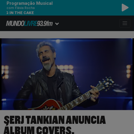
Programação Musical
com Flávia Rocha
N THE CAKE
SERJ TANKIAN ANUNCIA
ÁLBUM COVERS,