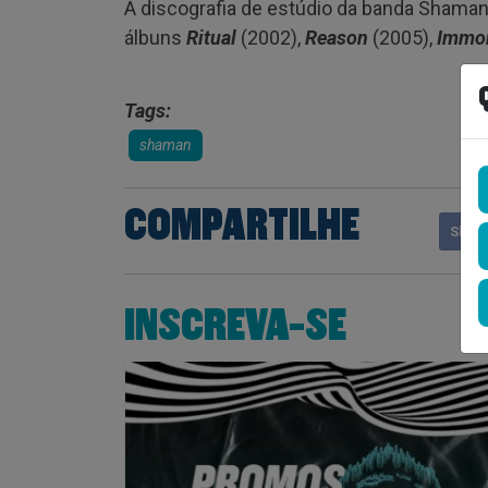
A discografia de estúdio da banda Shama
álbuns
Ritual
(2002),
Reason
(2005),
Immor
Tags:
shaman
COMPARTILHE
Shar
INSCREVA-SE