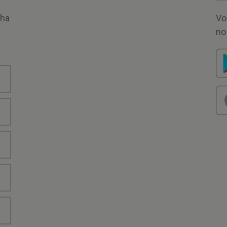
nha
Vo
no