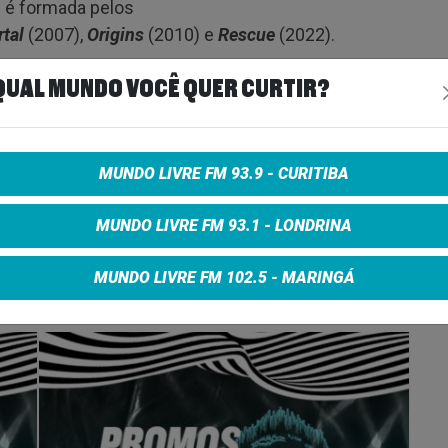
n é formada pelos
tal
(2007),
Origins
(2010) e
Rescue
(2022).
QUAL MUNDO VOCÊ QUER CURTIR?
MUNDO LIVRE FM 93.9 - CURITIBA
e on Facebook
Share on Twitter
Share on Google+
MUNDO LIVRE FM 93.1 - LONDRINA
MUNDO LIVRE FM 102.5 - MARINGÁ