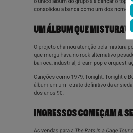
o único álbum do grupo a alcançar o topo d
consolidou a banda como um dos nomes cen
UM ÁLBUM QUE MISTURAVA
O projeto chamou atenção pela mistura p
que mergulhava no rock alternativo pesa
barroca, industrial, dream pop e orquestr
Canções como 1979, Tonight, Tonight e Bul
álbum em um retrato definitivo da ansied
dos anos 90.
INGRESSOS COMEÇAM A SE
As vendas para a
The Rats in a Cage Tour
c