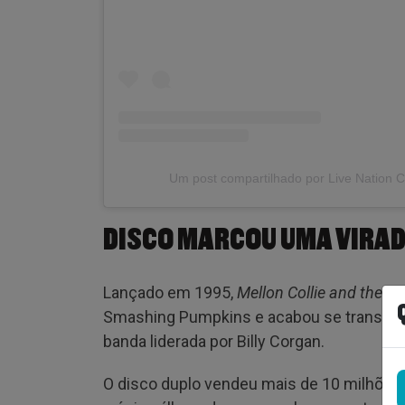
Um post compartilhado por Live Nation C
DISCO MARCOU UMA VIRAD
Lançado em 1995,
Mellon Collie and the In
Smashing Pumpkins e acabou se transform
banda liderada por Billy Corgan.
O disco duplo vendeu mais de 10 milhões