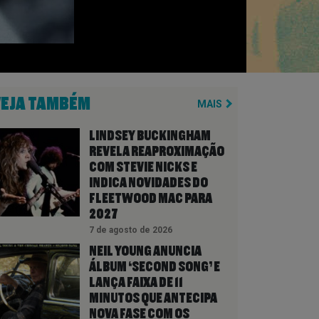
VEJA TAMBÉM
MAIS
LINDSEY BUCKINGHAM
REVELA REAPROXIMAÇÃO
COM STEVIE NICKS E
INDICA NOVIDADES DO
FLEETWOOD MAC PARA
2027
7 de agosto de 2026
NEIL YOUNG ANUNCIA
ÁLBUM ‘SECOND SONG’ E
LANÇA FAIXA DE 11
MINUTOS QUE ANTECIPA
NOVA FASE COM OS