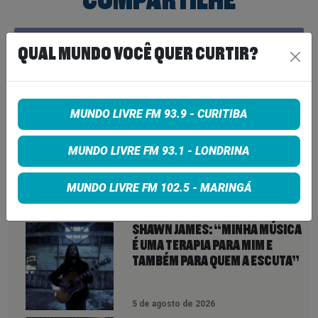
COMPARTILHE
Share on Facebook
QUAL MUNDO VOCÊ QUER CURTIR?
Share on Twitter
Share on Google+
MUNDO LIVRE FM 93.9 - CURITIBA
MUNDO LIVRE FM 93.1 - LONDRINA
MUNDO LIVRE FM 102.5 - MARINGÁ
VEJA TAMBÉM
MAIS
SHAWN JAMES: “MINHA MÚSICA
É UMA TERAPIA PARA MIM E
TAMBÉM PARA QUEM A ESCUTA”
5 de agosto de 2026