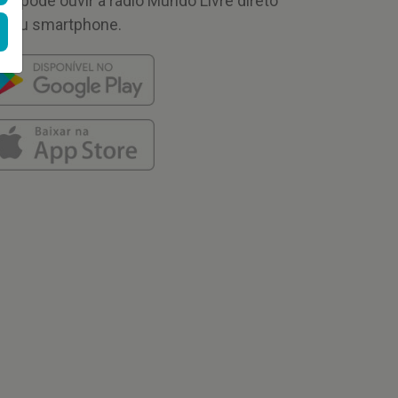
cê pode ouvir a rádio Mundo Livre direto
 seu smartphone.