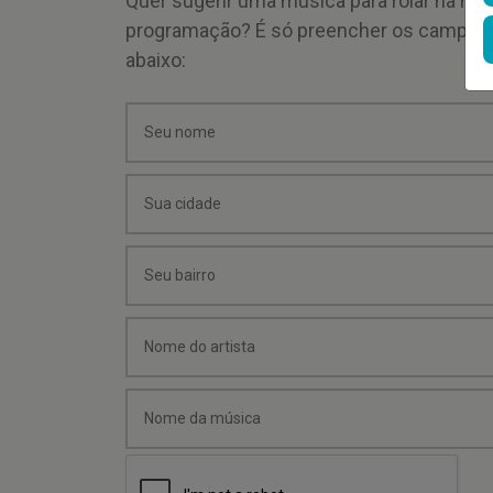
Quer sugerir uma música para rolar na mi
programação? É só preencher os campos
abaixo: