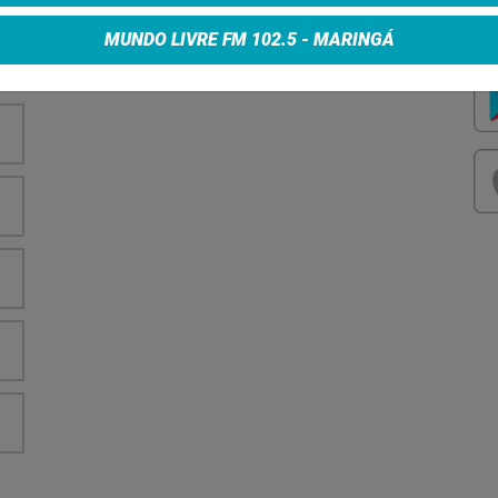
nha
Vo
no
MUNDO LIVRE FM 102.5 - MARINGÁ