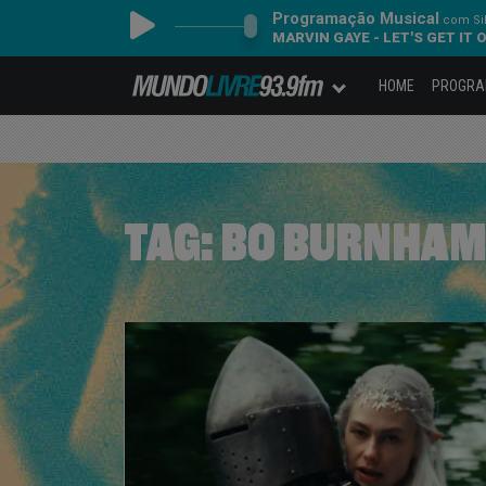
Programação Musical
com Sil
MARVIN GAYE - LET'S GET IT 
HOME
PROGR
TAG:
BO BURNHA