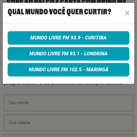
SOBE AO PALCO E CANTA COM BRING ME
THE HORIZON
QUAL MUNDO VOCÊ QUER CURTIR?
19 de dezembro de 2022
Ler Mais
>
MUNDO LIVRE FM 93.9 - CURITIBA
PEÇA SUA MÚSICA
MUNDO LIVRE FM 93.1 - LONDRINA
MUNDO LIVRE FM 102.5 - MARINGÁ
Quer sugerir uma música para rolar na minha
programação? É só preencher os campos abaixo: