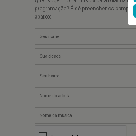
Quer sugerir uma música para rolar na mi
programação? É só preencher os campos
abaixo: