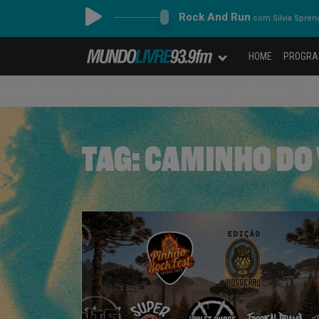
Rock And Run
com Silvia Spren
HOME
PROGR
TAG:
CAMINHO DO