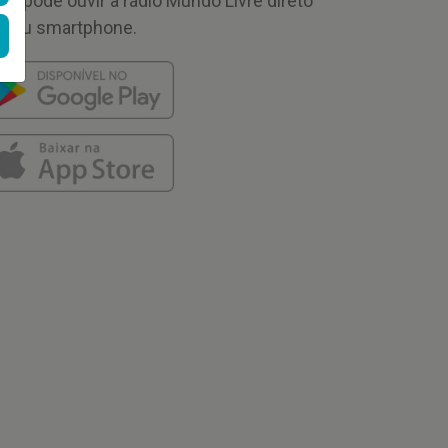
cê pode ouvir a rádio Mundo Livre direto
 seu smartphone.