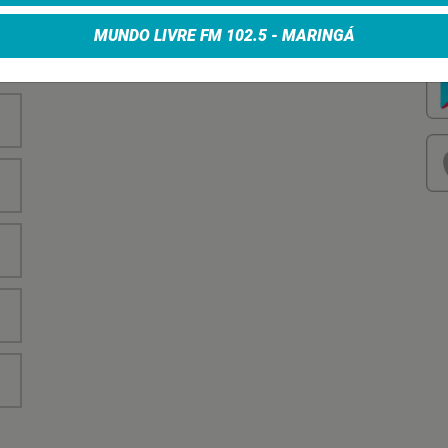
nha
Vo
no
MUNDO LIVRE FM 102.5 - MARINGÁ