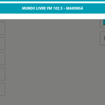
nha
Vo
no
MUNDO LIVRE FM 102.5 - MARINGÁ