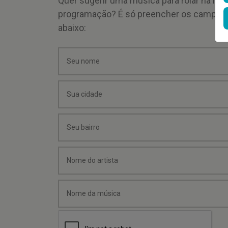
Quer sugerir uma música para rolar na mi
programação? É só preencher os campos
abaixo: