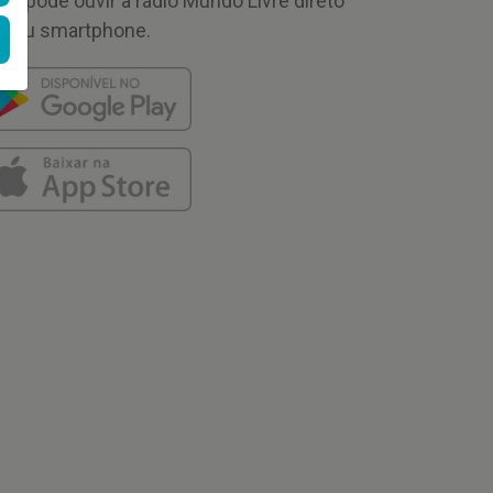
cê pode ouvir a rádio Mundo Livre direto
 seu smartphone.