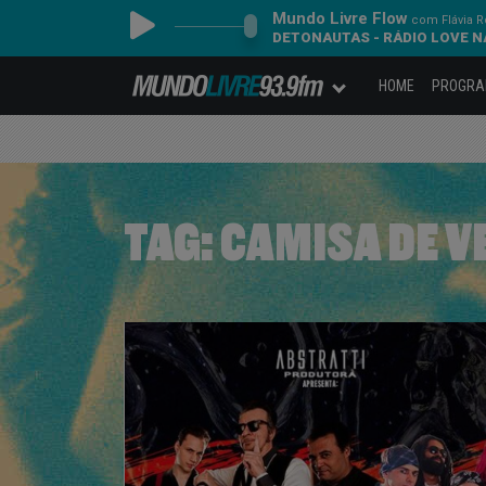
Mundo Livre Flow
com Flávia 
DETONAUTAS - RÁDIO LOVE 
HOME
PROGR
TAG:
CAMISA DE V