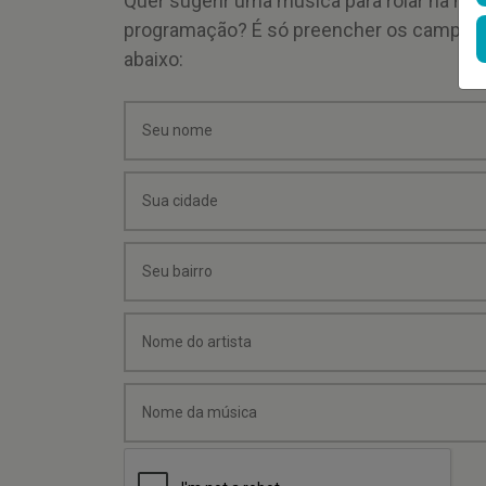
Quer sugerir uma música para rolar na mi
programação? É só preencher os campos
abaixo: