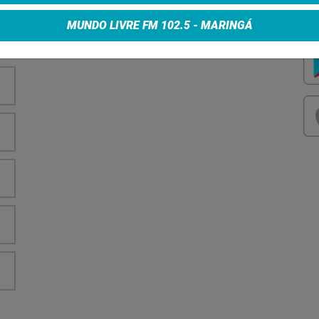
nha
Vo
no
MUNDO LIVRE FM 102.5 - MARINGÁ