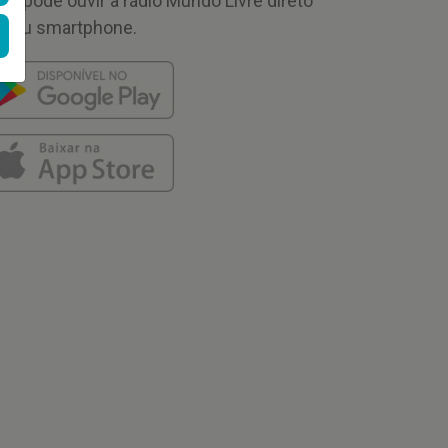
cê pode ouvir a rádio Mundo Livre direto
 seu smartphone.