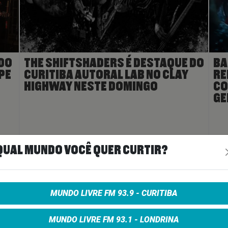
DO
THE SHIFTSHADERS É DESTAQUE DO
BA
PE
CURITIBA AUTORAL LAB NO CLAY
RE
HIGHWAY NESTE DOMINGO
CO
GE
ais
>
18 de junho de 2026
Ler Mais
>
3 de
QUAL MUNDO VOCÊ QUER CURTIR?
A
MUNDO LIVRE FM 93.9 - CURITIBA
MUNDO LIVRE FM 93.1 - LONDRINA