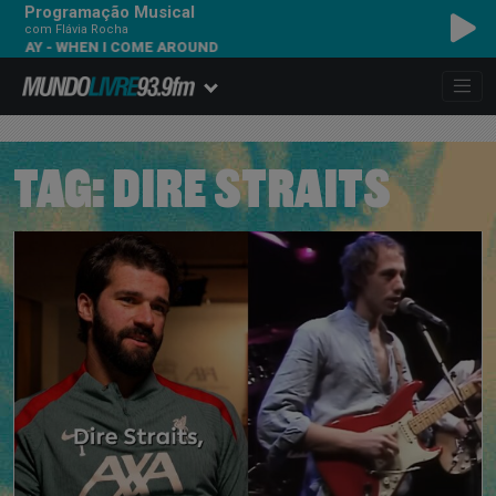
Programação Musical
com Flávia Rocha
- WHEN I COME AROUND
TAG:
DIRE STRAITS