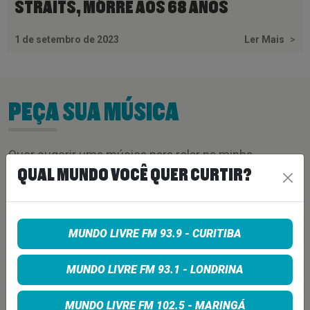
STRAITS, MORRE AOS 68 ANOS
1 de setembro de 2023
Ler Mais
>
PEÇA SUA MÚSICA
Quer sugerir uma música para rolar na minha
QUAL MUNDO VOCÊ QUER CURTIR?
programação? É só preencher os campos abaixo:
MUNDO LIVRE FM 93.9 - CURITIBA
MUNDO LIVRE FM 93.1 - LONDRINA
MUNDO LIVRE FM 102.5 - MARINGÁ