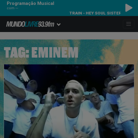
Programação Musical
com ---
TRAIN - HEY SOUL SISTER
TAG:
EMINEM