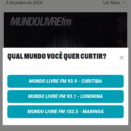
3 de junho de 2024
Ler Mais
>
QUAL MUNDO VOCÊ QUER CURTIR?
MUNDO LIVRE FM 93.9 - CURITIBA
O RAPPER EMINEM ENTRA PARA O HALL
MUNDO LIVRE FM 93.1 - LONDRINA
DA FAMA DO ROCK AND ROLL
MUNDO LIVRE FM 102.5 - MARINGÁ
7 de novembro de 2022
Ler Mais
>