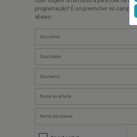
Quer sugerir uma música para rolar na mi
programação? É só preencher os campos
abaixo: