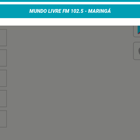
nha
Vo
no
MUNDO LIVRE FM 102.5 - MARINGÁ