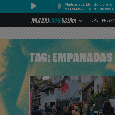
Madrugada Mundo Livre
com 
METALLICA - TURN THE PAGE
HOME
PROGR
TAG:
EMPANADAS 