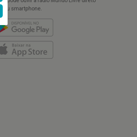
cê pode ouvir a rádio Mundo Livre direto
 seu smartphone.