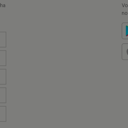
nha
Vo
no