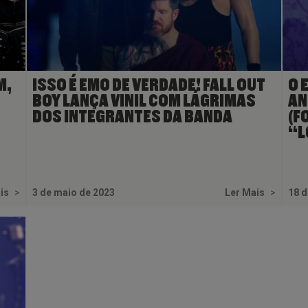
M,
ISSO É EMO DE VERDADE! FALL OUT
O 
BOY LANÇA VINIL COM LÁGRIMAS
AN
DOS INTEGRANTES DA BANDA
(F
“L
ais
>
3 de maio de 2023
Ler Mais
>
18 d