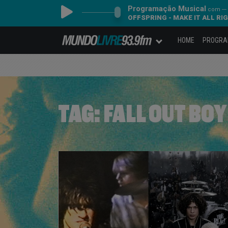
Programação Musical
com ---
OFFSPRING - MAKE IT ALL RI
HOME
PROGR
TAG:
FALL OUT BOY