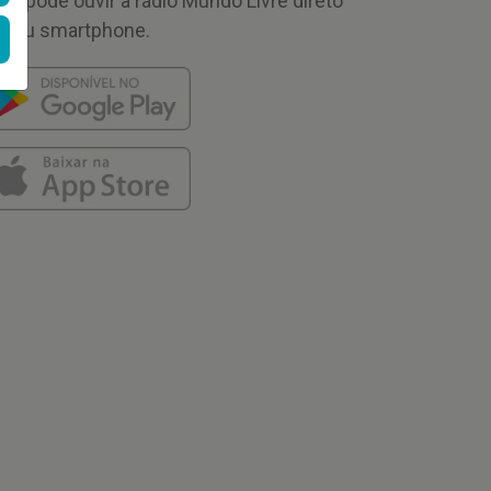
cê pode ouvir a rádio Mundo Livre direto
 seu smartphone.