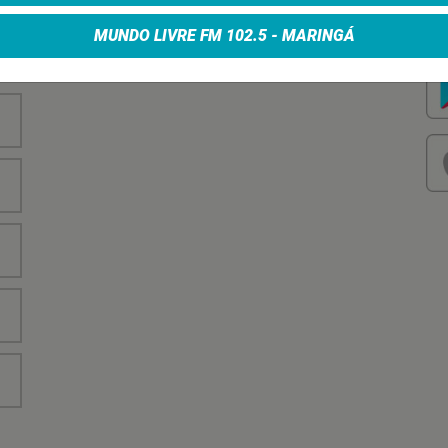
nha
Vo
no
MUNDO LIVRE FM 102.5 - MARINGÁ