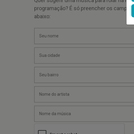
Quer sugerir uma música para rolar na mi
programação? É só preencher os campos
abaixo: