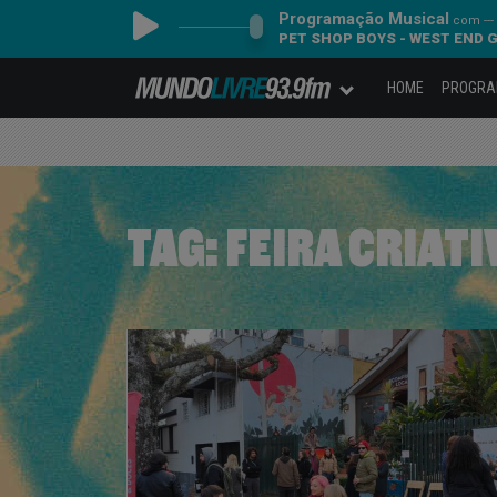
Programação Musical
com ---
PET SHOP BOYS - WEST END 
HOME
PROGR
TAG:
FEIRA CRIATI