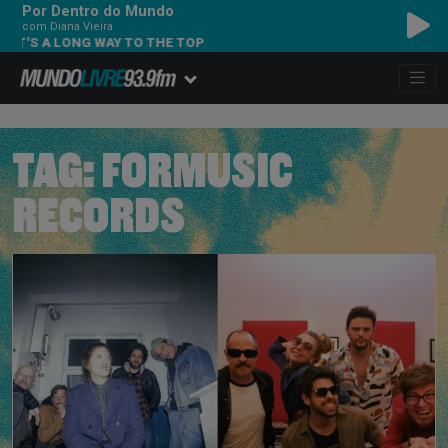
Por Dentro do Mundo
com Diana Vieira
S A LONG WAY TO THE TOP
TAG:
FORMUSIC
RECORDS