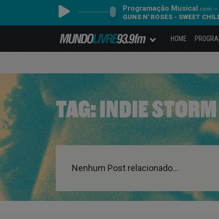
Programação Musical
com ---
GUNS N' ROSES - SWEET CHILD
HOME
PROGR
TAG:
INDIE STORM
Nenhum Post relacionado...