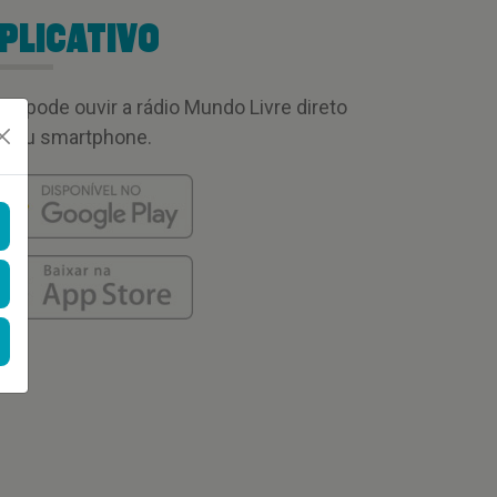
PLICATIVO
cê pode ouvir a rádio Mundo Livre direto
 seu smartphone.