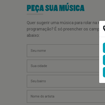
PEÇA SUA MÚSICA
Quer sugerir uma música para rolar na mi
programação? É só preencher os campos
abaixo: