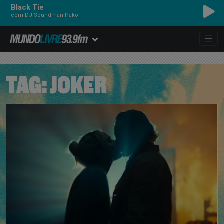
Black Tie
com DJ Soundman Pako
TAG:
JOKER