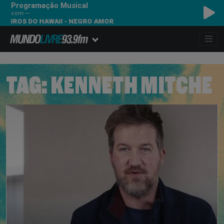
Programação Musical
com ---
EIROS DO HAWAII - NEGRO AMOR
TAG:
KENNETH MITCHE