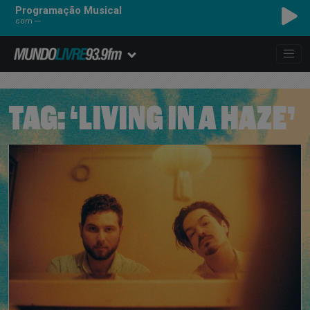
Programação Musical
com ---
TAG:
‘LIVING IN A HAZE’