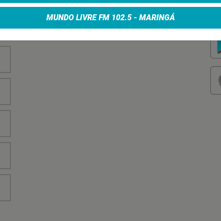
nha
Vo
no
MUNDO LIVRE FM 102.5 - MARINGÁ