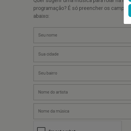
Quer sugerir uma música para rolar na mi
programação? É só preencher os campos
abaixo: