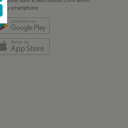
cê pode ouvir a rádio Mundo Livre direto
 seu smartphone.