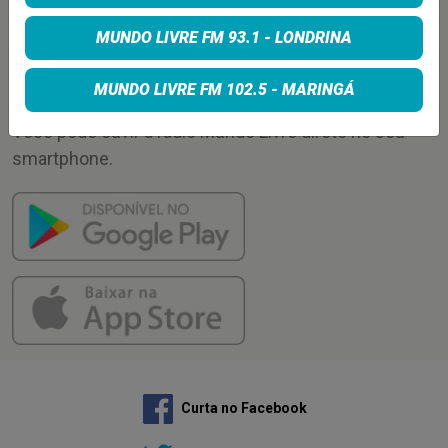
Enviar
MUNDO LIVRE FM 93.1 - LONDRINA
APLICATIVO
MUNDO LIVRE FM 102.5 - MARINGÁ
Você pode ouvir a rádio Mundo Livre direto no seu
smartphone.
Curta no Facebook