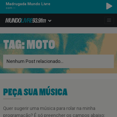
Madrugada Mundo Livre
com ---
TAG:
MOTO
Nenhum Post relacionado...
PEÇA SUA MÚSICA
Quer sugerir uma música para rolar na minha
programação? É só preencher os campos abaixo: