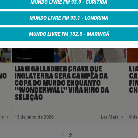
MUNDO LIVRE FM 93.9 - CURITIBA
MUNDO LIVRE FM 93.1 - LONDRINA
MUNDO LIVRE FM 102.5 - MARINGÁ
LIAM GALLAGHER CRAVA QUE
LI
NO
INGLATERRA SERÁ CAMPEÃ DA
CA
COPA DO MUNDO ENQUANTO
FI
“WONDERWALL” VIRA HINO DA
CH
SELEÇÃO
ais
>
13 de julho de 2026
Ler Mais
>
8 de
1
2