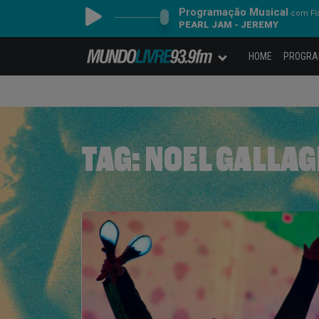
Programação Musical
com Fl
PEARL JAM - JEREMY
HOME
PROGR
TAG:
NOEL GALLA