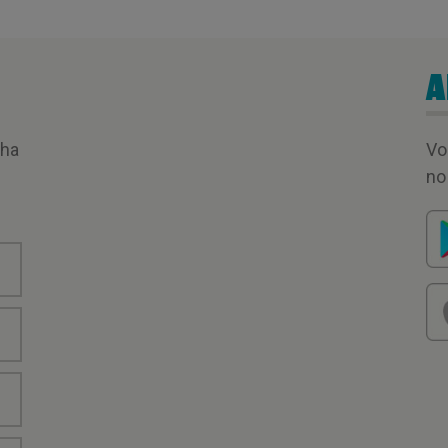
A
nha
Vo
no