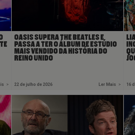
O
OASIS SUPERA THE BEATLES E
LI
TE
PASSA A TER O ÁLBUM DE ESTÚDIO
IN
MAIS VENDIDO DA HISTÓRIA DO
QU
REINO UNIDO
JO
ais
>
22 de julho de 2026
Ler Mais
>
16 d