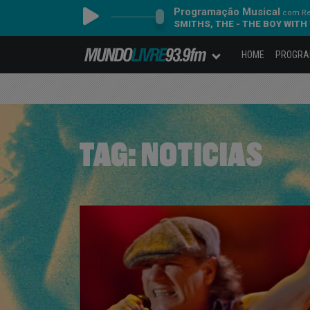
Programação Musical
com Re
SMITHS, THE - THE BOY WITH
HOME
PROGR
TAG:
NOTICIAS