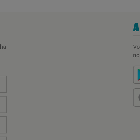
A
nha
Vo
no