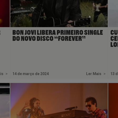
R
BON JOVI LIBERA PRIMEIRO SINGLE
CU
DO NOVO DISCO “FOREVER”
CE
LO
ais
>
14 de março de 2024
Ler Mais
>
13 