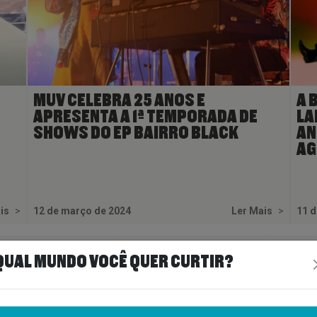
MUV CELEBRA 25 ANOS E
A 
APRESENTA A 1ª TEMPORADA DE
LA
SHOWS DO EP BAIRRO BLACK
AN
AG
ais
>
12 de março de 2024
Ler Mais
>
11 
QUAL MUNDO VOCÊ QUER CURTIR?