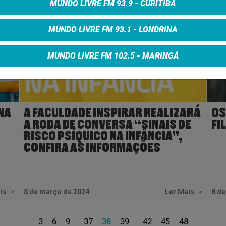
MUNDO LIVRE FM 93.9 - CURITIBA
MUNDO LIVRE FM 93.1 - LONDRINA
MUNDO LIVRE FM 102.5 - MARINGÁ
NA
A FACULDADE INSPIRAR REALIZARÁ
OS
A RODA DE CONVERSA “SINAIS DE
FI
RISCO PSÍQUICO NA INFÂNCIA”,
CONFIRA AS INFORMAÇÕES
ais
>
8 de março de 2024
Ler Mais
>
8 de
3
6
9
37
38
39
42
45
48
...
...
...
...