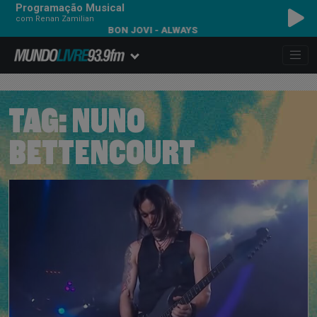
Programação Musical
com Renan Zamilian
BON JOVI - ALWAYS
TAG:
NUNO
BETTENCOURT