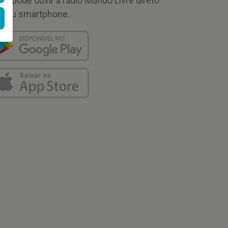
cê pode ouvir a rádio Mundo Livre direto
 seu smartphone.