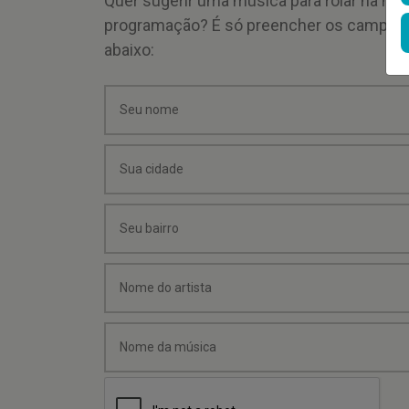
Quer sugerir uma música para rolar na mi
programação? É só preencher os campos
abaixo: