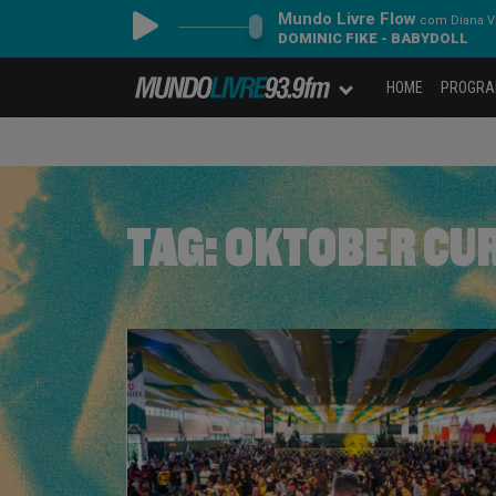
Mundo Livre Flow
com Diana Vi
DOMINIC FIKE - BABYDOLL
HOME
PROGR
TAG:
OKTOBER CUR