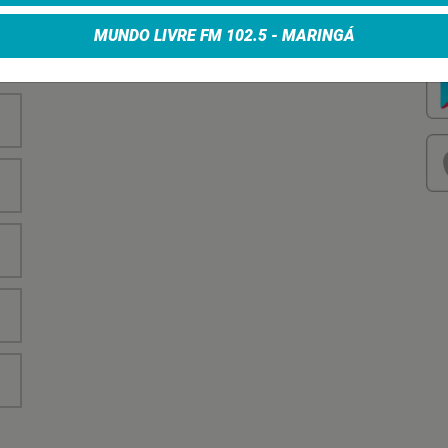
nha
Vo
no
MUNDO LIVRE FM 102.5 - MARINGÁ