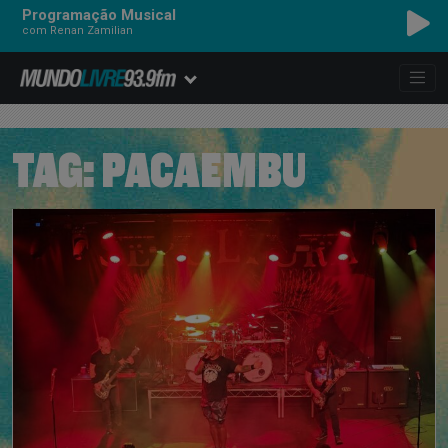
Programação Musical
com Renan Zamilian
TAG:
PACAEMBU