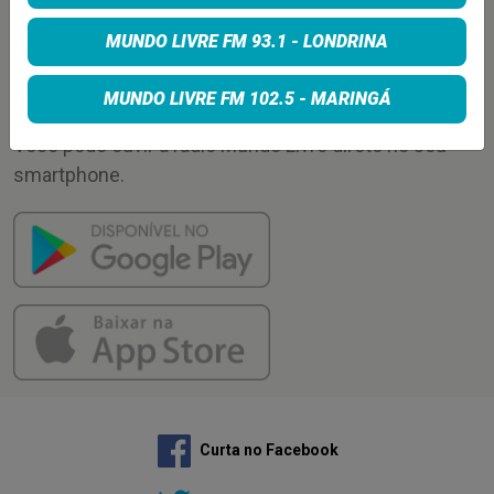
Enviar
MUNDO LIVRE FM 93.1 - LONDRINA
APLICATIVO
MUNDO LIVRE FM 102.5 - MARINGÁ
Você pode ouvir a rádio Mundo Livre direto no seu
smartphone.
Curta no Facebook