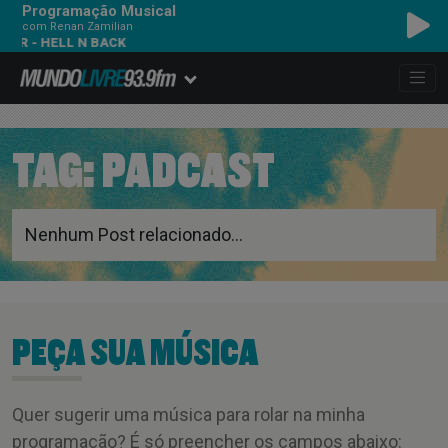
Programação Musical
com Renan Zamilian
AR - HELL N BACK
TAG:
PADCAST
Nenhum Post relacionado...
PEÇA SUA MÚSICA
Quer sugerir uma música para rolar na minha
programação? É só preencher os campos abaixo: