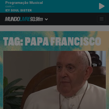
Programação Musical
com ---
- HEY SOUL SISTER
TAG:
PAPA FRANCISCO