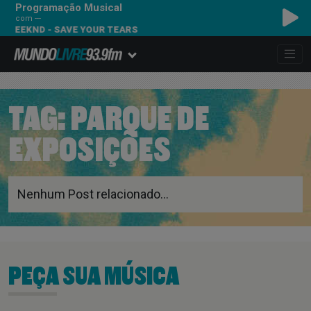
Programação Musical
com ---
 WEEKND - SAVE YOUR TEARS
TAG:
PARQUE DE
EXPOSIÇÕES
Nenhum Post relacionado...
PEÇA SUA MÚSICA