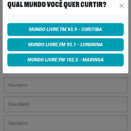
QUAL MUNDO VOCÊ QUER CURTIR?
25 de maio de 2026
Ler Mais
>
MUNDO LIVRE FM 93.9 - CURITIBA
PEÇA SUA MÚSICA
MUNDO LIVRE FM 93.1 - LONDRINA
Quer sugerir uma música para rolar na minha
MUNDO LIVRE FM 102.5 - MARINGÁ
programação? É só preencher os campos abaixo: