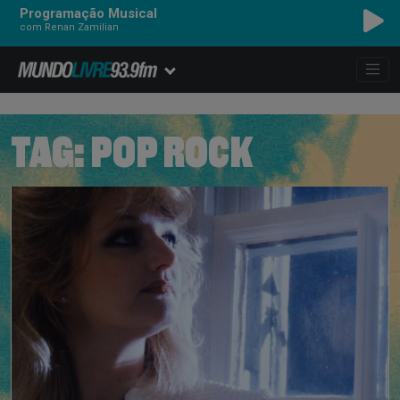
Programação Musical
com Renan Zamilian
TAG:
POP ROCK