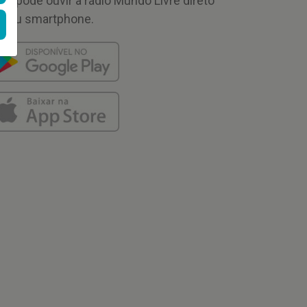
cê pode ouvir a rádio Mundo Livre direto
 seu smartphone.