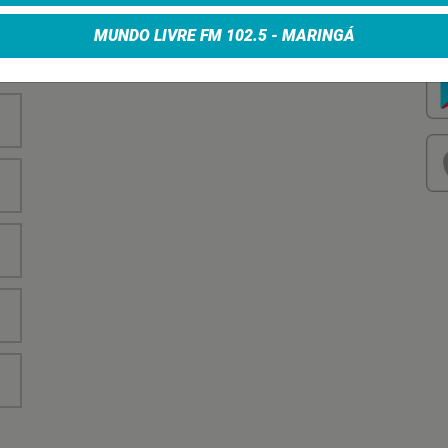
nha
Vo
no
MUNDO LIVRE FM 102.5 - MARINGÁ