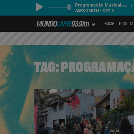
Programação Musical
com Sil
AEROSMITH - CRYIN'
HOME
PROGR
TAG:
PROGRAMAÇÃ