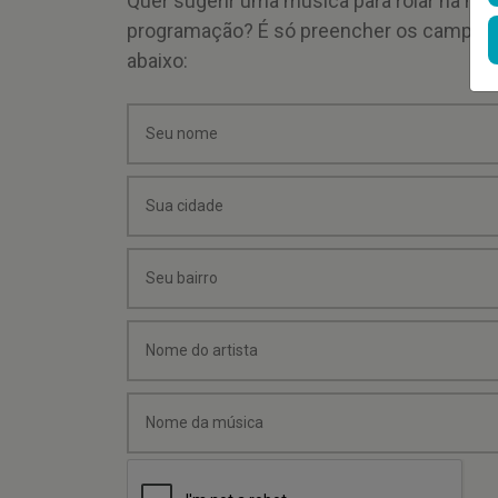
Quer sugerir uma música para rolar na mi
programação? É só preencher os campos
abaixo: