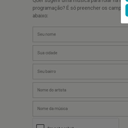
Quer sugerir uma música para rolar na mi
programação? É só preencher os campos
abaixo: