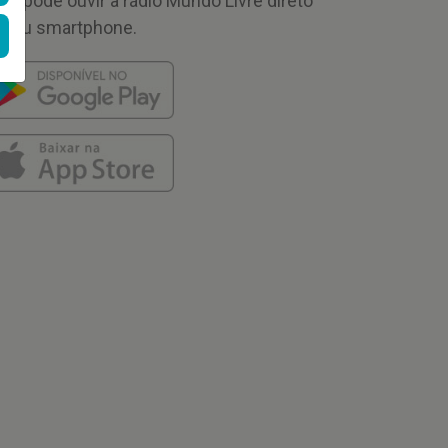
cê pode ouvir a rádio Mundo Livre direto
 seu smartphone.