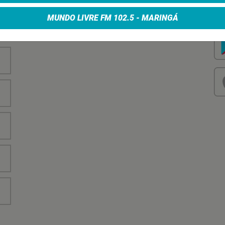
nha
Vo
no
MUNDO LIVRE FM 102.5 - MARINGÁ