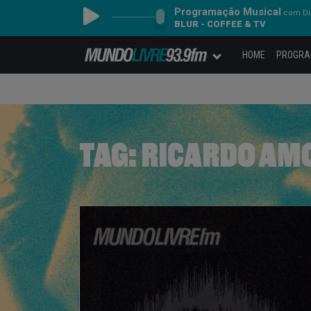
Programação Musical
com Dia
BLUR - COFFEE & TV
HOME
PROGR
TAG:
RICARDO AM