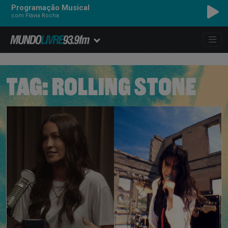
Programação Musical
com Flávia Rocha
TAG:
ROLLING STONE