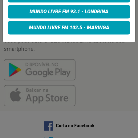
Enviar
MUNDO LIVRE FM 93.1 - LONDRINA
APLICATIVO
MUNDO LIVRE FM 102.5 - MARINGÁ
Você pode ouvir a rádio Mundo Livre direto no seu
smartphone.
Curta no Facebook