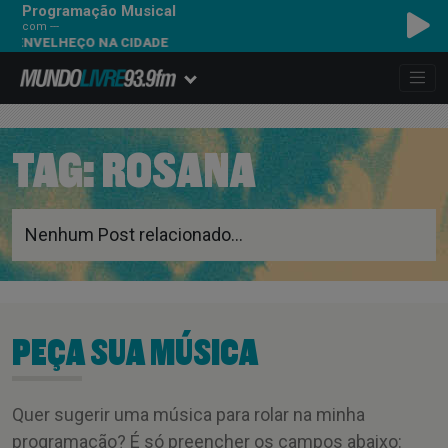
Programação Musical
com ---
 - ENVELHEÇO NA CIDADE
TAG:
ROSANA
Nenhum Post relacionado...
PEÇA SUA MÚSICA
Quer sugerir uma música para rolar na minha
programação? É só preencher os campos abaixo: