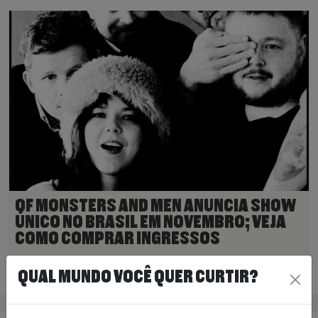
OF MONSTERS AND MEN ANUNCIA SHOW
ÚNICO NO BRASIL EM NOVEMBRO; VEJA
COMO COMPRAR INGRESSOS
9 de julho de 2026
Ler Mais
>
QUAL MUNDO VOCÊ QUER CURTIR?