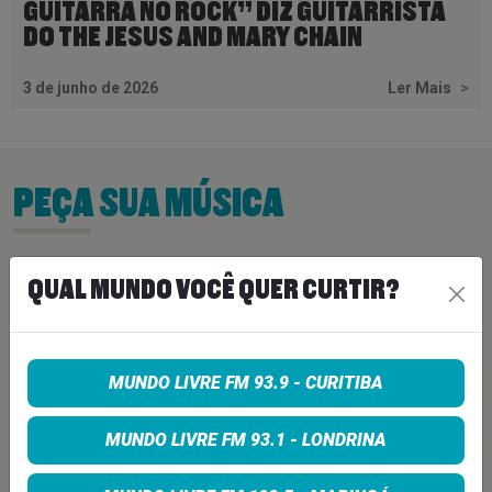
GUITARRA NO ROCK” DIZ GUITARRISTA
DO THE JESUS AND MARY CHAIN
3 de junho de 2026
Ler Mais
>
PEÇA SUA MÚSICA
Quer sugerir uma música para rolar na minha
QUAL MUNDO VOCÊ QUER CURTIR?
programação? É só preencher os campos abaixo:
MUNDO LIVRE FM 93.9 - CURITIBA
MUNDO LIVRE FM 93.1 - LONDRINA