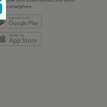
cê pode ouvir a rádio Mundo Livre direto
 seu smartphone.