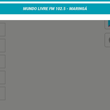
nha
Vo
no
MUNDO LIVRE FM 102.5 - MARINGÁ