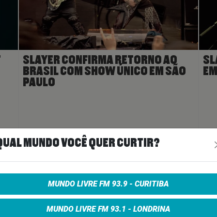
T
SLAYER CONFIRMA RETORNO AO
SL
BRASIL COM SHOW ÚNICO EM SÃO
EM
PAULO
ais
>
27 de maio de 2026
Ler Mais
>
21 d
QUAL MUNDO VOCÊ QUER CURTIR?
A
MUNDO LIVRE FM 93.9 - CURITIBA
MUNDO LIVRE FM 93.1 - LONDRINA