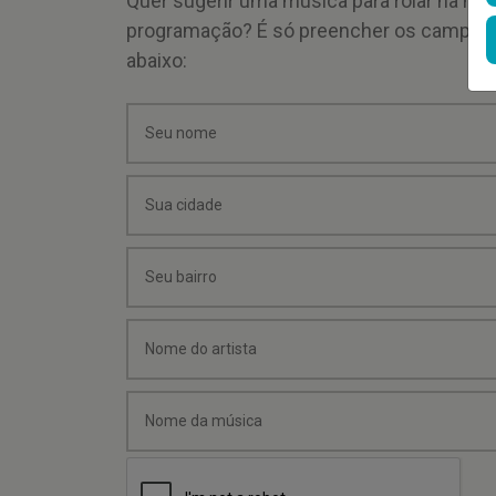
Quer sugerir uma música para rolar na mi
programação? É só preencher os campos
abaixo: