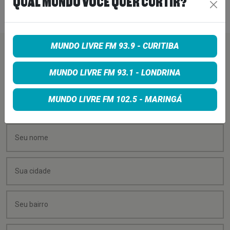
QUAL MUNDO VOCÊ QUER CURTIR?
5 de janeiro de 2024
Ler Mais
>
MUNDO LIVRE FM 93.9 - CURITIBA
PEÇA SUA MÚSICA
MUNDO LIVRE FM 93.1 - LONDRINA
Quer sugerir uma música para rolar na minha
MUNDO LIVRE FM 102.5 - MARINGÁ
programação? É só preencher os campos abaixo: