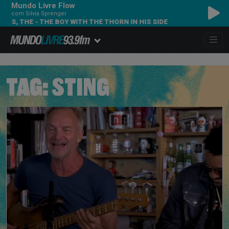
Mundo Livre Flow
com Silvia Sprenger
 - THE BOY WITH THE THORN IN HIS SIDE
TAG:
STING