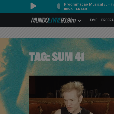
Programação Musical
com Fl
BECK - LOSER
HOME
PROGR
TAG:
SUM 41