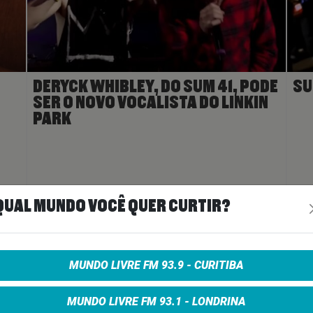
DERYCK WHIBLEY, DO SUM 41, PODE
SU
SER O NOVO VOCALISTA DO LINKIN
PARK
ais
>
27 de agosto de 2024
Ler Mais
>
8 de
QUAL MUNDO VOCÊ QUER CURTIR?
A
MUNDO LIVRE FM 93.9 - CURITIBA
MUNDO LIVRE FM 93.1 - LONDRINA