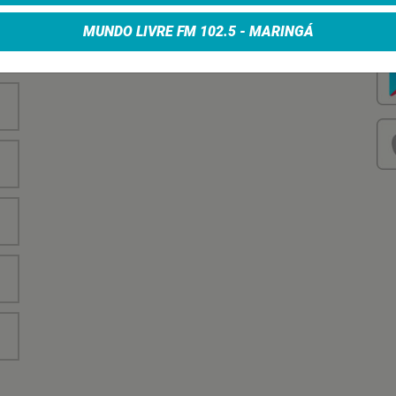
nha
Vo
no
MUNDO LIVRE FM 102.5 - MARINGÁ