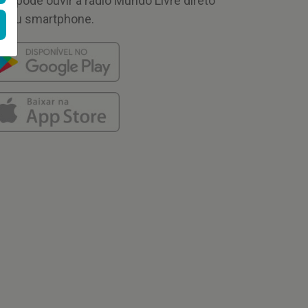
cê pode ouvir a rádio Mundo Livre direto
 seu smartphone.