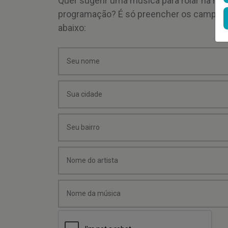
Quer sugerir uma música para rolar na mi
programação? É só preencher os campos
abaixo: