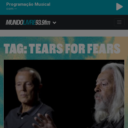
Programação Musical
com ---
TAG:
TEARS FOR FEARS