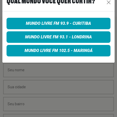
QUAL MUNDO VOCÊ QUER CURTIR?
29 de setembro de 2022
Ler Mais
>
MUNDO LIVRE FM 93.9 - CURITIBA
PEÇA SUA MÚSICA
MUNDO LIVRE FM 93.1 - LONDRINA
Quer sugerir uma música para rolar na minha
MUNDO LIVRE FM 102.5 - MARINGÁ
programação? É só preencher os campos abaixo: