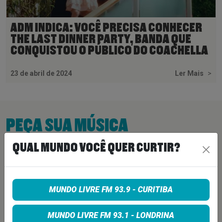
ADM INDICA: VOCÊ PRECISA CONHECER
THE LAST DINNER PARTY, BANDA QUE
CONQUISTOU O PÚBLICO DO COACHELLA
23 de abril de 2024
Ler Mais
>
PEÇA SUA MÚSICA
QUAL MUNDO VOCÊ QUER CURTIR?
Quer sugerir uma música para rolar na minha
programação? É só preencher os campos abaixo:
MUNDO LIVRE FM 93.9 - CURITIBA
MUNDO LIVRE FM 93.1 - LONDRINA