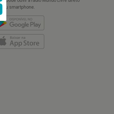
cê pode ouvir a rádio Mundo Livre direto
 seu smartphone.