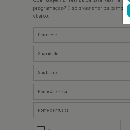
Quer sugerir uma música para rolar na mi
programação? É só preencher os campos
abaixo: