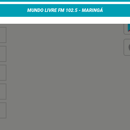
nha
Vo
no
MUNDO LIVRE FM 102.5 - MARINGÁ