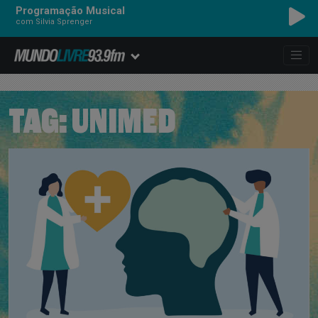
Programação Musical
com Silvia Sprenger
TAG:
UNIMED