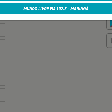
nha
Vo
no
MUNDO LIVRE FM 102.5 - MARINGÁ