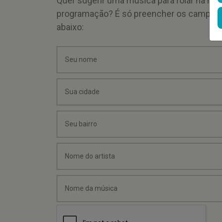
Quer sugerir uma música para rolar na mi
programação? É só preencher os campos
abaixo: