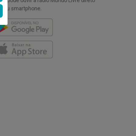
cê pode ouvir a rádio Mundo Livre direto
 seu smartphone.